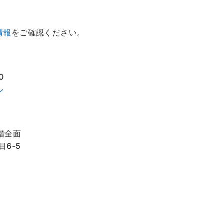
情報
をご確認ください。
0
ル
階全面
目6-5